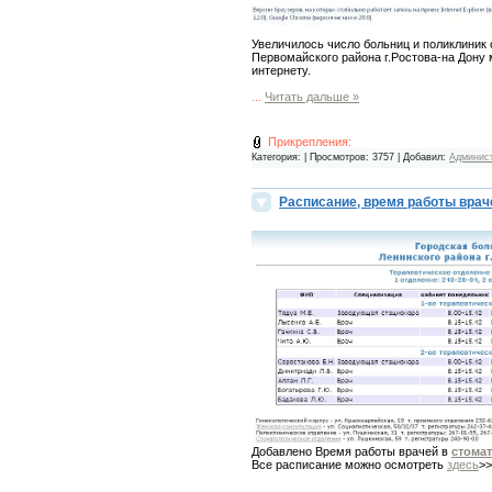
Увеличилось число больниц и поликлиник 
Первомайского района г.Ростова-на Дону 
интернету.
...
Читать дальше »
Прикрепления:
Категория:
| Просмотров: 3757 | Добавил:
Админис
Расписание, время работы вра
Добавлено Время работы врачей в
стома
Все расписание можно осмотреть
здесь
>