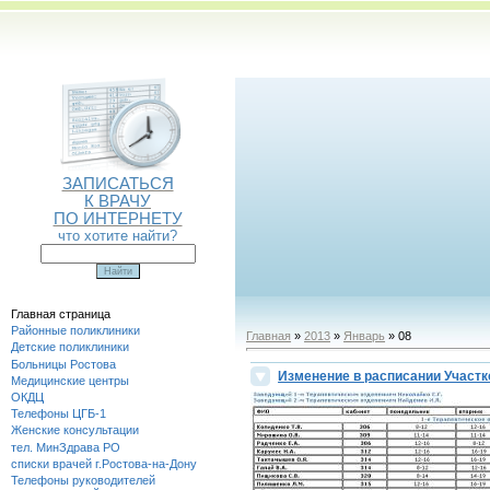
ЗАПИСАТЬСЯ
К ВРАЧУ
ПО ИНТЕРНЕТУ
что хотите найти?
Главная страница
Районные поликлиники
Главная
»
2013
»
Январь
» 08
Детские поликлиники
Больницы Ростова
Изменение в расписании Участ
Медицинские центры
ОКДЦ
Телефоны ЦГБ-1
Женские консультации
тел. МинЗдрава РО
списки врачей г.Ростова-на-Дону
Телефоны руководителей