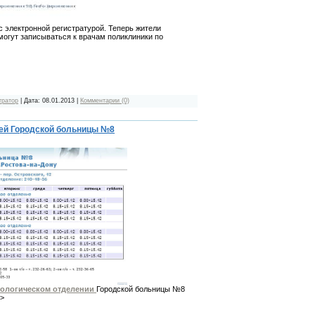
с электронной регистратурой. Теперь жители
могут записываться к врачам поликлиники по
тратор
| Дата:
08.01.2013
|
Комментарии (0)
чей Городской больницы №8
тологическом отделении
Городской больницы №8
>>