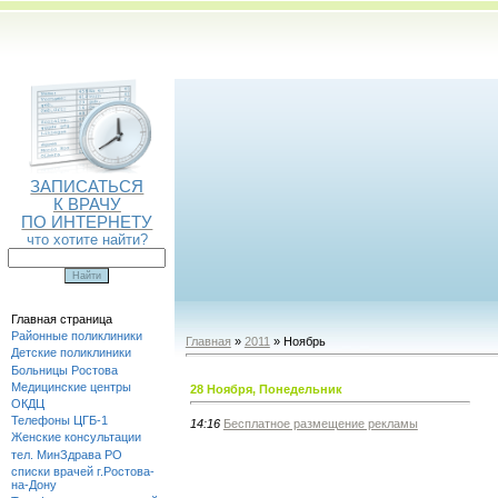
ЗАПИСАТЬСЯ
К ВРАЧУ
ПО ИНТЕРНЕТУ
что хотите найти?
Главная страница
Районные поликлиники
Главная
»
2011
» Ноябрь
Детские поликлиники
Больницы Ростова
Медицинские центры
28 Ноября, Понедельник
ОКДЦ
Телефоны ЦГБ-1
14:16
Бесплатное размещение рекламы
Женские консультации
тел. МинЗдрава РО
списки врачей г.Ростова-
на-Дону