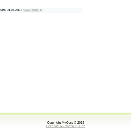
 Дата:
21.03.2011
|
Комментарии (0)
Copyright MyCorp © 2018
Бесплатный хостинг
uCoz