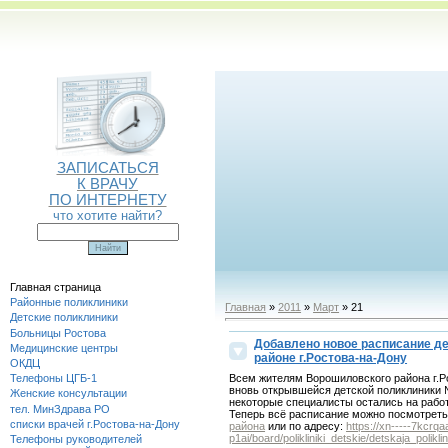
ЗАПИСАТЬСЯ
К ВРАЧУ
ПО ИНТЕРНЕТУ
что хотите найти?
Главная страница
Районные поликлиники
Главная
»
2011
»
Март
» 21
Детские поликлиники
Больницы Ростова
Добавлено новое расписание д
Медицинские центры
районе г.Ростова-на-Дону
ОКДЦ
Всем жителям Ворошиловского района г.Р
Телефоны ЦГБ-1
вновь открывшейся детской поликлиники № 
Женские консультации
некоторые специалисты остались на работ
тел. МинЗдрава РО
Теперь всё расписание можно посмотреть
списки врачей г.Ростова-на-Дону
района
или по адресу:
https://xn-----7kcr
p1ai/board/polikliniki_detskie/detskaja_polikl
Телефоны руководителей