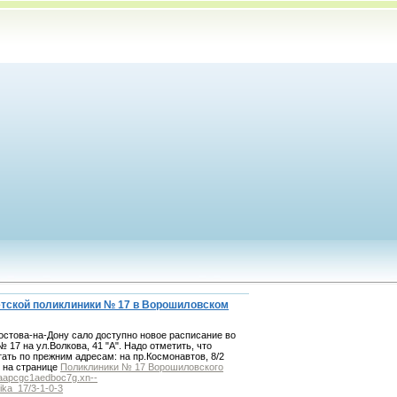
етской поликлиники № 17 в Ворошиловском
остова-на-Дону сало доступно новое расписание во
17 на ул.Волкова, 41 "А". Надо отметить, что
ать по прежним адресам: на пр.Космонавтов, 8/2
 на странице
Поликлиники № 17 Ворошиловского
qaaapcgc1aedboc7g.xn--
inika_17/3-1-0-3