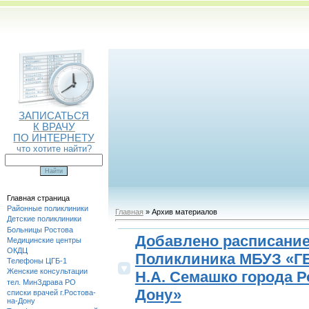
ЗАПИСАТЬСЯ
К ВРАЧУ
ПО ИНТЕРНЕТУ
что хотите найти?
Главная страница
Районные поликлиники
Главная
» Архив материалов
Детские поликлиники
Больницы Ростова
Добавлено расписание
Медицинские центры
ОКДЦ
Поликлиника МБУЗ «Г
Телефоны ЦГБ-1
Женские консультации
Н.А. Семашко города Р
тел. МинЗдрава РО
Дону»
списки врачей г.Ростова-
на-Дону