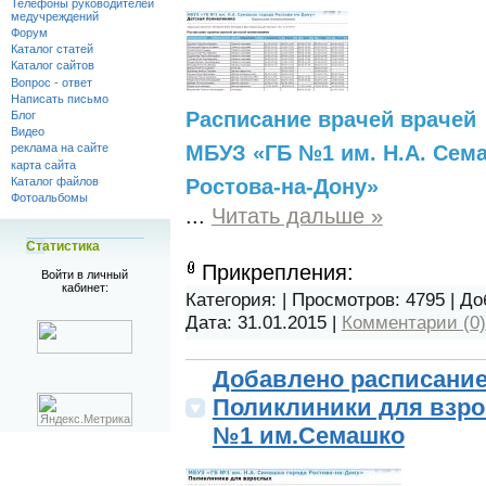
Телефоны руководителей
медучреждений
Форум
Каталог статей
Каталог сайтов
Вопрос - ответ
Написать письмо
Расписание врачей врачей
Блог
Видео
МБУЗ «ГБ №1 им. Н.А. Сем
реклама на сайте
карта сайта
Каталог файлов
Ростова-на-Дону»
Фотоальбомы
...
Читать дальше »
Статистика
Прикрепления:
Войти в личный
кабинет:
Категория:
| Просмотров: 4795 | Д
Дата:
31.01.2015
|
Комментарии (0)
Добавлено расписани
Поликлиники для взр
№1 им.Семашко