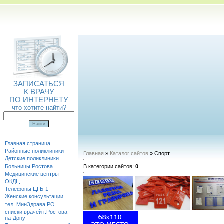
ЗАПИСАТЬСЯ
К ВРАЧУ
ПО ИНТЕРНЕТУ
что хотите найти?
Главная страница
Районные поликлиники
Главная
»
Каталог сайтов
» Спорт
Детские поликлиники
Больницы Ростова
В категории сайтов
:
0
Медицинские центры
ОКДЦ
Телефоны ЦГБ-1
Женские консультации
тел. МинЗдрава РО
списки врачей г.Ростова-
на-Дону