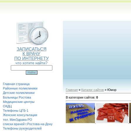
ЗАПИСАТЬСЯ
К ВРАЧУ
ПО ИНТЕРНЕТУ
что хотите найти?
Главная страница
Районные поликлиники
Главная
»
Каталог сайтов
» Юмор
Детские поликлиники
Больницы Ростова
В категории сайтов
:
0
Медицинские центры
ОКДЦ
Телефоны ЦГБ-1
Женские консультации
тел. МинЗдрава РО
списки врачей г.Ростова-на-Дону
Телефоны руководителей