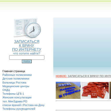
ЗАПИСАТЬСЯ
К ВРАЧУ
ПО ИНТЕРНЕТУ
что хотите найти?
Главная страница
Районные поликлиники
НОВОЕ:
ЗАПИСАТЬСЯ К ВРАЧУ ПО ИНТ
Детские поликлиники
Больницы Ростова
Медицинские центры
ОКДЦ
Телефоны ЦГБ-1
Женские консультации
тел. МинЗдрава РО
списки врачей г.Ростова-на-Дону
Телефоны руководителей