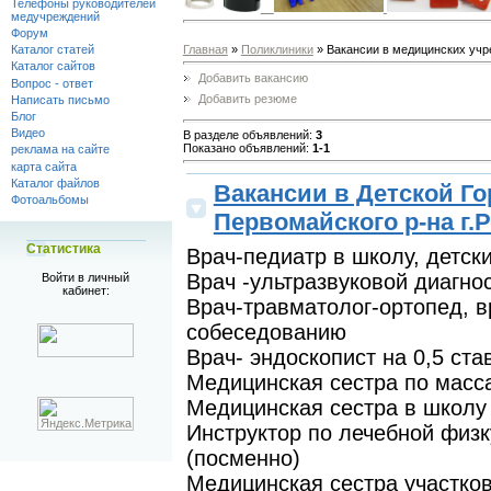
Телефоны руководителей
медучреждений
Форум
Главная
»
Поликлиники
» Вакансии в медицинских уч
Каталог статей
Каталог сайтов
Добавить вакансию
Вопрос - ответ
Добавить резюме
Написать письмо
Блог
Видео
В разделе объявлений
:
3
Показано объявлений
:
1-1
реклама на сайте
карта сайта
Каталог файлов
Вакансии в Детской Г
Фотоальбомы
Первомайского р-на г.
Статистика
Врач-педиатр в школу, детск
Врач -ультразвуковой диагн
Войти в личный
кабинет:
Врач-травматолог-ортопед, в
собеседованию
Врач- эндоскопист на 0,5 с
Медицинская сестра по масс
Медицинская сестра в школу
Инструктор по лечебной физ
(посменно)
Медицинская сестра участков