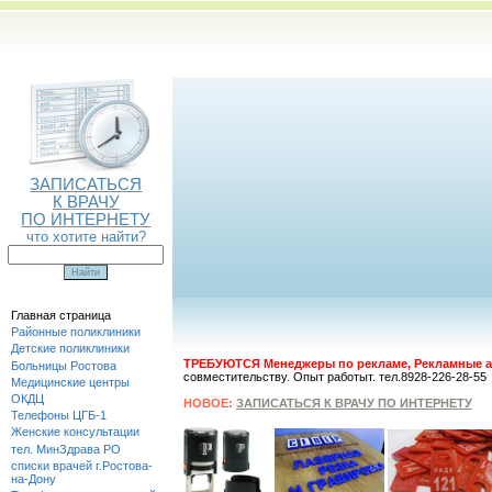
ЗАПИСАТЬСЯ
К ВРАЧУ
ПО ИНТЕРНЕТУ
что хотите найти?
Главная страница
Районные поликлиники
Детские поликлиники
ТРЕБУЮТСЯ Менеджеры по рекламе, Рекламные а
Больницы Ростова
совместительству. Опыт работыт. тел.8928-226-28-55
Медицинские центры
ОКДЦ
НОВОЕ:
ЗАПИСАТЬСЯ К ВРАЧУ ПО ИНТЕРНЕТУ
Телефоны ЦГБ-1
Женские консультации
тел. МинЗдрава РО
списки врачей г.Ростова-
на-Дону