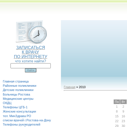
ЗАПИСАТЬСЯ
К ВРАЧУ
ПО ИНТЕРНЕТУ
что хотите найти?
Главная страница
Районные поликлиники
Главная
» 2010
Детские поликлиники
Больницы Ростова
Медицинские центры
Пн
Вт
ОКДЦ
1
2
Телефоны ЦГБ-1
8
9
Женские консультации
тел. МинЗдрава РО
15
16
списки врачей г.Ростова-на-Дону
22
23
Телефоны руководителей
29
30